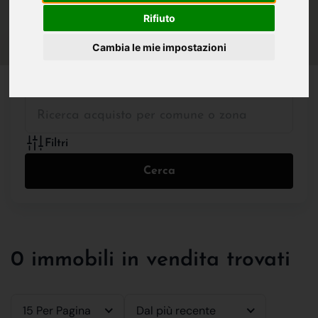
IN VENDITA
IN AFFITTO
Rifiuto
Cambia le mie impostazioni
Tutte le Tipologie
Filtri
Cerca
0 immobili in vendita trovati
15 Per Pagina
Dal più recente