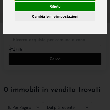
IN VENDITA
IN AFFITTO
Rifiuto
Cambia le mie impostazioni
Tutte le Tipologie
Filtri
Cerca
0 immobili in vendita trovati
15 Per Pagina
Dal più recente