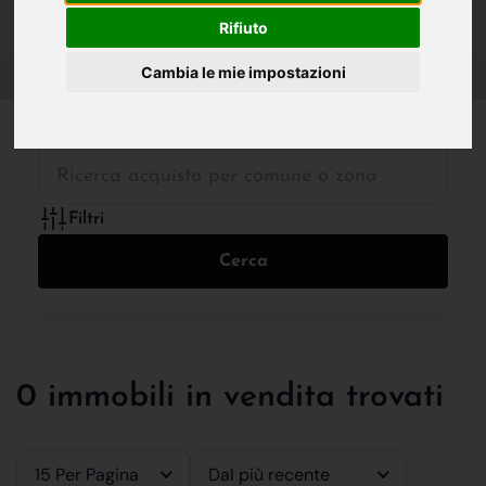
IN VENDITA
IN AFFITTO
Rifiuto
Cambia le mie impostazioni
Tutte le Tipologie
Filtri
Cerca
0 immobili in vendita trovati
15 Per Pagina
Dal più recente