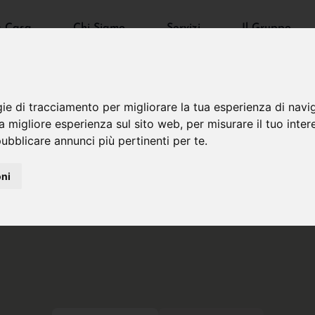
a Casa
Chi Siamo
Servizi
Il Gruppo
gie di tracciamento per migliorare la tua esperienza di navi
na migliore esperienza sul sito web
,
per misurare il tuo inter
ubblicare annunci più pertinenti per te
.
oni