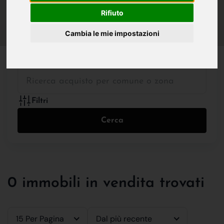
IN VENDITA
IN AFFITTO
Rifiuto
Cambia le mie impostazioni
Tutte le Tipologie
Filtri
Cerca
0 immobili in vendita trovati
15 Per Pagina
Dal più recente