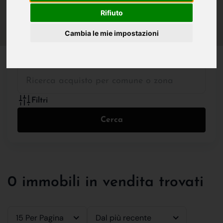
IN VENDITA
IN AFFITTO
Rifiuto
Cambia le mie impostazioni
Tutte le Tipologie
Filtri
Cerca
0 immobili in vendita trovati
15 Per Pagina
Dal più recente