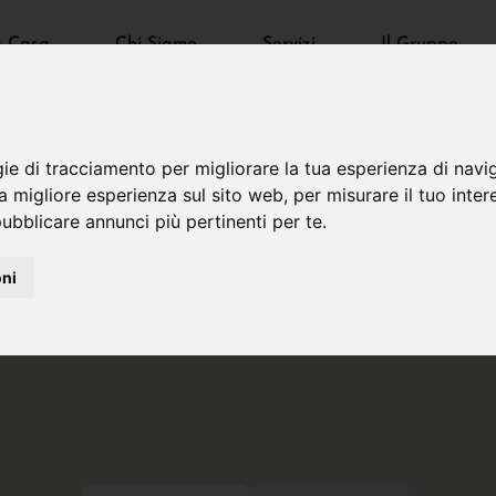
a Casa
Chi Siamo
Servizi
Il Gruppo
gie di tracciamento per migliorare la tua esperienza di navi
na migliore esperienza sul sito web
,
per misurare il tuo inter
ubblicare annunci più pertinenti per te
.
oni