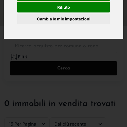
IN VENDITA
IN AFFITTO
Rifiuto
Cambia le mie impostazioni
Tutte le Tipologie
Filtri
Cerca
0 immobili in vendita trovati
15 Per Pagina
Dal più recente