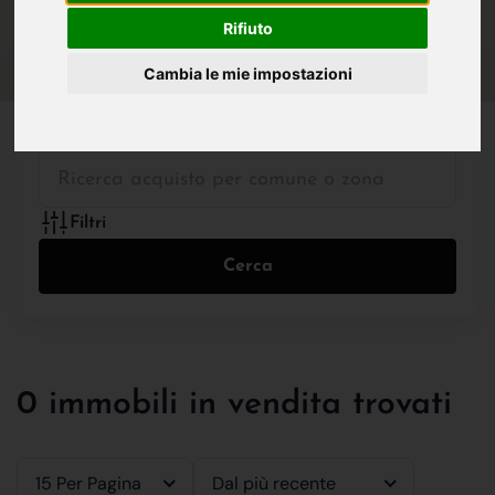
IN VENDITA
IN AFFITTO
Rifiuto
Cambia le mie impostazioni
Tutte le Tipologie
Filtri
Cerca
0 immobili in vendita trovati
15 Per Pagina
Dal più recente