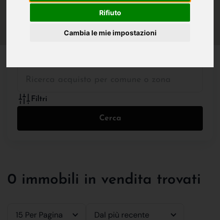
IN VENDITA
IN AFFITTO
Rifiuto
Cambia le mie impostazioni
Tutte le Tipologie
Filtri
Cerca
0 immobili in vendita trovati
15 Per Pagina
Dal più recente