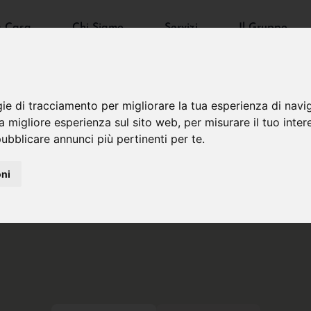
a Casa
Chi Siamo
Servizi
Il Gruppo
gie di tracciamento per migliorare la tua esperienza di navi
na migliore esperienza sul sito web
,
per misurare il tuo inter
ubblicare annunci più pertinenti per te
.
oni