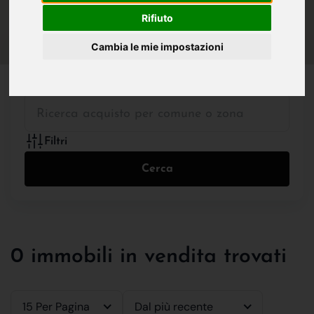
IN VENDITA
IN AFFITTO
Rifiuto
Cambia le mie impostazioni
Tutte le Tipologie
Filtri
Cerca
0 immobili in vendita trovati
15 Per Pagina
Dal più recente