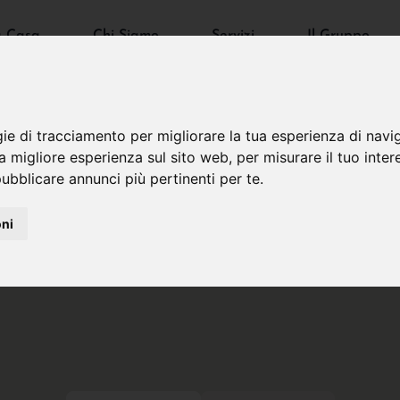
a Casa
Chi Siamo
Servizi
Il Gruppo
gie di tracciamento per migliorare la tua esperienza di navi
na migliore esperienza sul sito web
,
per misurare il tuo inter
ubblicare annunci più pertinenti per te
.
oni