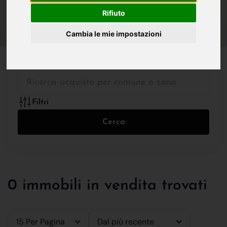
IN VENDITA
IN AFFITTO
Rifiuto
Cambia le mie impostazioni
Tutte le Tipologie
Filtri
Cerca
0 immobili in vendita trovati
15 Per Pagina
Dal più recente