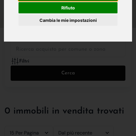
IN VENDITA
IN AFFITTO
Rifiuto
Cambia le mie impostazioni
Tutte le Tipologie
Filtri
Cerca
0 immobili in vendita trovati
15 Per Pagina
Dal più recente