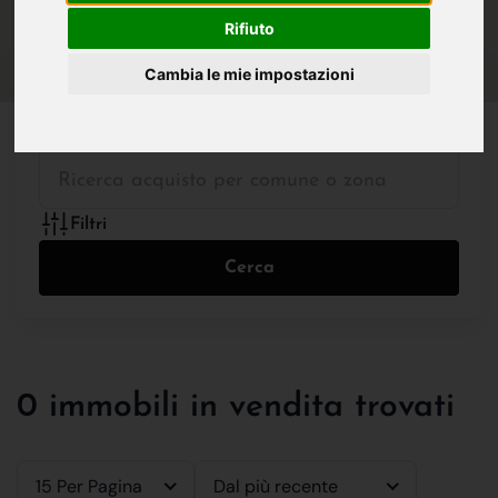
IN VENDITA
IN AFFITTO
Rifiuto
Cambia le mie impostazioni
Tutte le Tipologie
Filtri
Cerca
0 immobili in vendita trovati
15 Per Pagina
Dal più recente