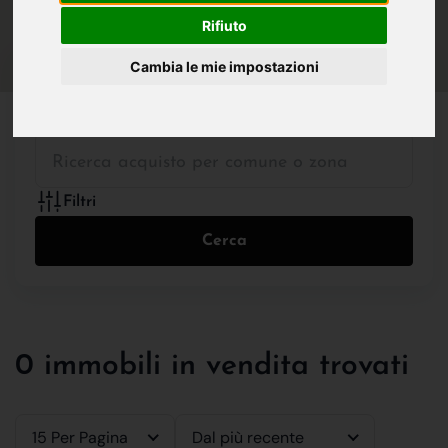
IN VENDITA
IN AFFITTO
Rifiuto
Cambia le mie impostazioni
Tutte le Tipologie
Filtri
Cerca
0 immobili in vendita trovati
15 Per Pagina
Dal più recente