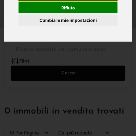
IN VENDITA
IN AFFITTO
Rifiuto
Cambia le mie impostazioni
Tutte le Tipologie
Filtri
Cerca
0 immobili in vendita trovati
15 Per Pagina
Dal più recente