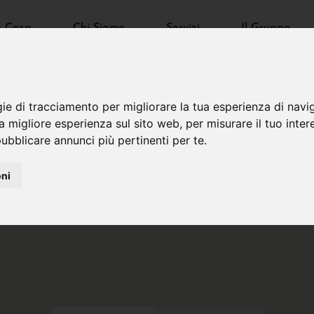
a Casa
Chi Siamo
Servizi
Il Gruppo
gie di tracciamento per migliorare la tua esperienza di navi
na migliore esperienza sul sito web
,
per misurare il tuo inter
ubblicare annunci più pertinenti per te
.
oni