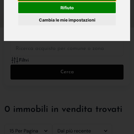
IN VENDITA
IN AFFITTO
Rifiuto
Cambia le mie impostazioni
Tutte le Tipologie
Filtri
Cerca
0 immobili in vendita trovati
15 Per Pagina
Dal più recente