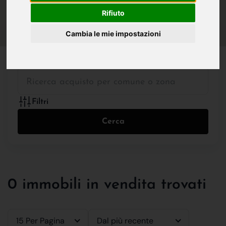
IN VENDITA
IN AFFITTO
Rifiuto
Cambia le mie impostazioni
Tutte le Tipologie
Filtri
Cerca
0 immobili in vendita trovati
15 Per Pagina
Dal più recente