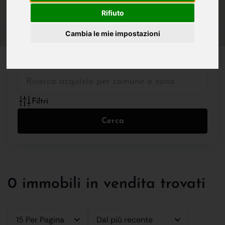
IN VENDITA
IN AFFITTO
Rifiuto
Cambia le mie impostazioni
Tutte le Tipologie
Filtri
Cerca
0 immobili in vendita trovati
15 Per Pagina
Dal più recente