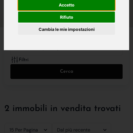
IN VENDITA
IN AFFITTO
Accetto
Rifiuto
Cambia le mie impostazioni
Tutte le Tipologie
Filtri
Cerca
2 immobili in vendita trovati
15 Per Pagina
Dal più recente