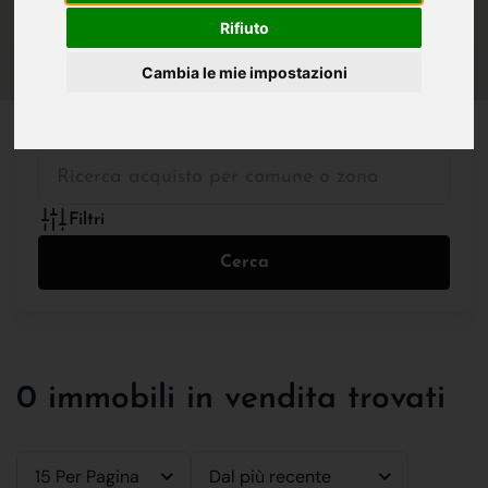
IN VENDITA
IN AFFITTO
Rifiuto
Cambia le mie impostazioni
Tutte le Tipologie
Filtri
Cerca
0 immobili in vendita trovati
15 Per Pagina
Dal più recente