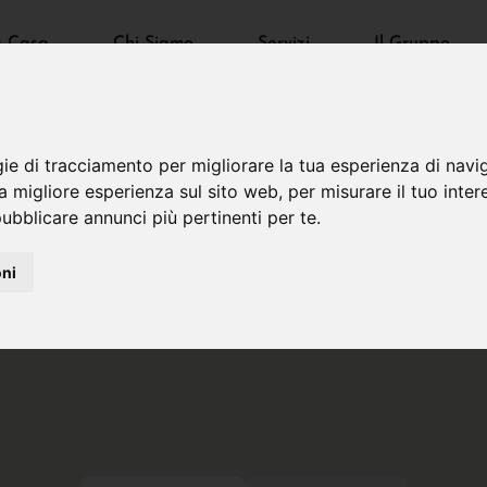
a Casa
Chi Siamo
Servizi
Il Gruppo
gie di tracciamento per migliorare la tua esperienza di navi
na migliore esperienza sul sito web
,
per misurare il tuo inter
ubblicare annunci più pertinenti per te
.
oni