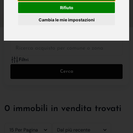
IN VENDITA
IN AFFITTO
Rifiuto
Cambia le mie impostazioni
Tutte le Tipologie
Filtri
Cerca
0 immobili in vendita trovati
15 Per Pagina
Dal più recente