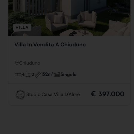
VILLA
Villa In Vendita A Chiuduno
Chiuduno
152m
2
4
2
Singolo
€ 397.000
Studio Casa Villa D'Almé