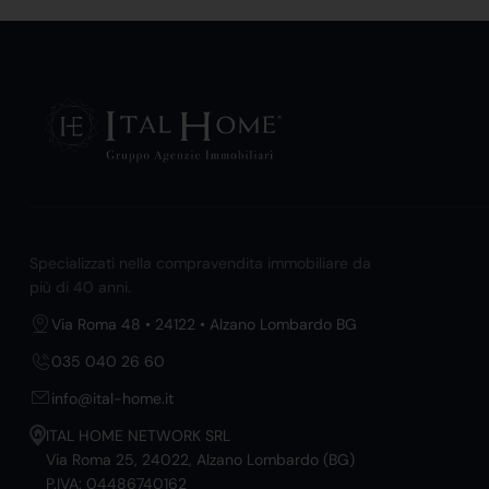
Specializzati nella compravendita immobiliare da
più di 40 anni.
Via Roma 48 • 24122 • Alzano Lombardo BG
035 040 26 60
info@ital-home.it
ITAL HOME NETWORK SRL
Via Roma 25, 24022, Alzano Lombardo (BG)
P.IVA: 04486740162