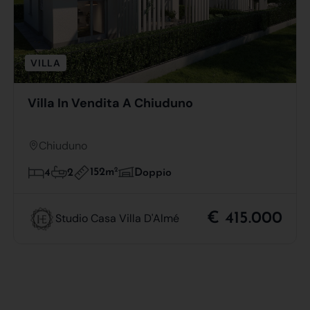
VILLA
Villa In Vendita A Chiuduno
Chiuduno
152m
2
4
2
Doppio
€ 415.000
Studio Casa Villa D'Almé