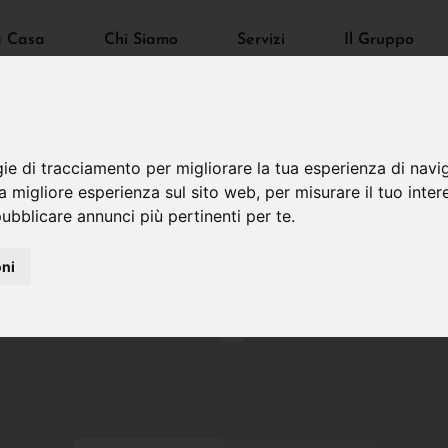
a Casa
Chi Siamo
Servizi
Il Gruppo
gie di tracciamento per migliorare la tua esperienza di navi
na migliore esperienza sul sito web
,
per misurare il tuo inter
ubblicare annunci più pertinenti per te
.
oni