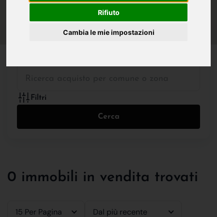
IN VENDITA
IN AFFITTO
Rifiuto
Cambia le mie impostazioni
Tutte le Tipologie
Filtri
Cerca
0 immobili in vendita trovati
15 Per Pagina
Dal più recente