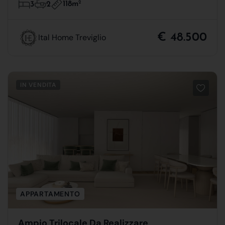
118m
2
3
2
€ 48.500
Ital Home Treviglio
IN VENDITA
APPARTAMENTO
Ampio Trilocale Da Realizzare