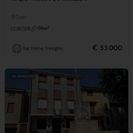
Covo
132m
2
3
2
€ 53.000
Ital Home Treviglio
IN VENDITA