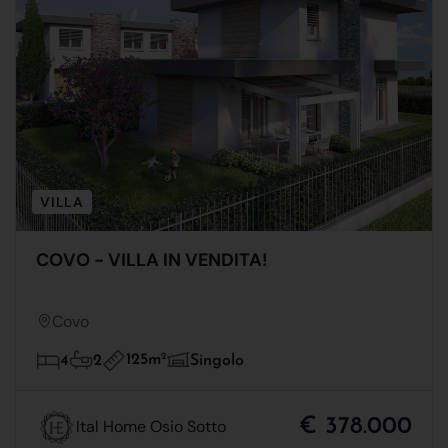
VILLA
COVO - VILLA IN VENDITA!
Covo
125m
2
4
2
Singolo
€ 378.000
Ital Home Osio Sotto