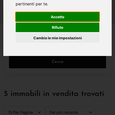
pertinenti per te
.
IN VENDITA
IN AFFITTO
Accetto
Tutte le Tipologie
Rifiuto
Cambia le mie impostazioni
Filtri
Cerca
5 immobili in vendita trovati
15 Per Pagina
Dal più recente