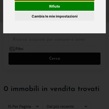
IN VENDITA
IN AFFITTO
Rifiuto
Cambia le mie impostazioni
Tutte le Tipologie
Filtri
Cerca
0 immobili in vendita trovati
15 Per Pagina
Dal più recente