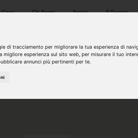
a Casa
Chi Siamo
Servizi
Il Gruppo
gie di tracciamento per migliorare la tua esperienza di navi
na migliore esperienza sul sito web
,
per misurare il tuo inter
ubblicare annunci più pertinenti per te
.
oni