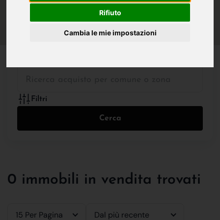
IN VENDITA
IN AFFITTO
Rifiuto
Cambia le mie impostazioni
Tutte le Tipologie
Filtri
Cerca
0 immobili in vendita trovati
15 Per Pagina
Dal più recente