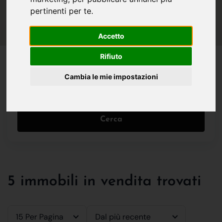
IN VENDITA
IN AFFITTO
pertinenti per te
.
Accetto
Tutte le Tipologie
Rifiuto
Cambia le mie impostazioni
Filtri
Cerca
5 immobili in vendita trovati
15 Per Pagina
Dal più recente