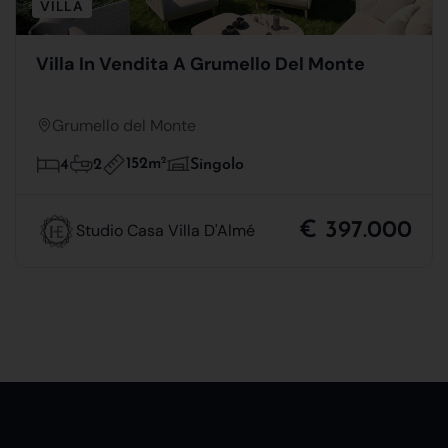
VILLA
Villa In Vendita A Grumello Del Monte
Grumello del Monte
152m
2
4
2
Singolo
€ 397.000
Studio Casa Villa D'Almé