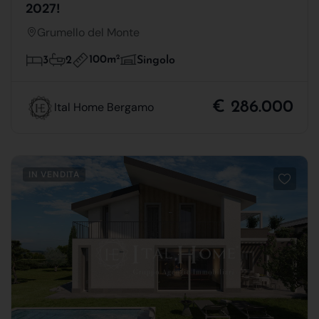
2027!
Grumello del Monte
100m
2
3
2
Singolo
€ 286.000
Ital Home Bergamo
IN VENDITA