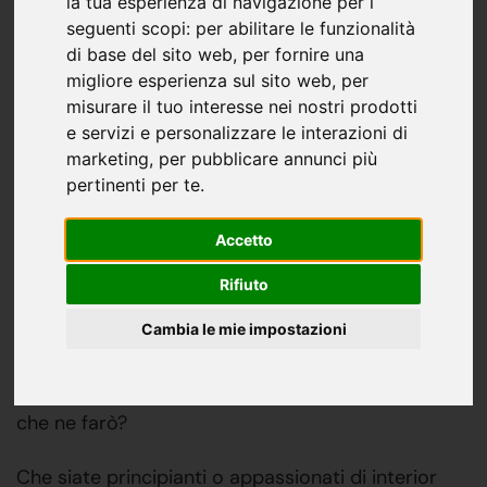
la tua esperienza di navigazione per i
seguenti scopi:
per abilitare le funzionalità
Ital Home Bergamo
18 settembre
di base del sito web
,
per fornire una
migliore esperienza sul sito web
,
per
misurare il tuo interesse nei nostri prodotti
Come scegliere i mobili perfetti
e servizi e personalizzare le interazioni di
marketing
,
per pubblicare annunci più
per la vostra casa? Ecco i
pertinenti per te
.
consigli di un esperto da
Italhome!
Accetto
Rifiuto
Parliamo oggi di
come scegliere i mobili perfetti
per la vostra casa
: dovrei sceglierne uno che sia
Cambia le mie impostazioni
più comodo che bello, o più bello che comodo?
L'importanza va data prima allo stile, o all'utilizzo
che ne farò?
Che siate principianti o appassionati di interior