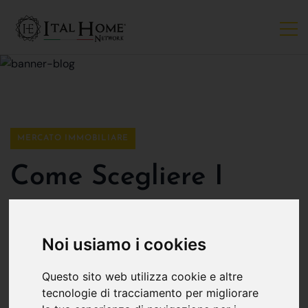
MERCATO IMMOBILIARE
Come Scegliere I
Mobili Perfetti Per La
Noi usiamo i cookies
Vostra Casa: I Consigli
Questo sito web utilizza cookie e altre
Di Un Esperto!
tecnologie di tracciamento per migliorare