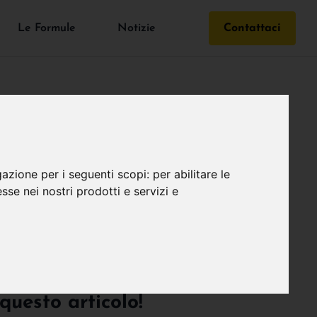
Le Formule
Notizie
Contattaci
gazione per i seguenti scopi:
per abilitare le
esse nei nostri prodotti e servizi e
o? Tutte le accortezze
questo articolo!