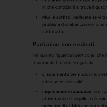
Impianto
elettrico
: quante pres
in che condizioni si trova il quad
Muri e soffitti
: verificate se vi
problemi di coibentazione, o perd
sottotetto.
Particolari non evidenti
Per quanto riguarda i particolari che
mostrando l'immobile riguardo:
L'isolamento termico
: i muri e
intemperie invernali?
Inquinamento acustico
: si dis
attività, sono tranquille e silen
presenza di attività che potrebb