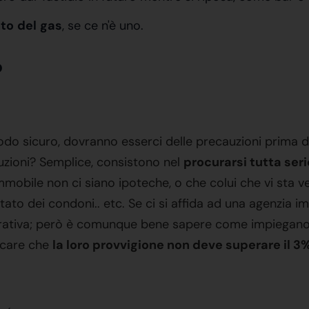
nto
del
gas
, se ce n'è uno.
o
o sicuro, dovranno esserci delle precauzioni prima d
uzioni? Semplice, consistono nel
procurarsi tutta ser
mmobile non ci siano ipoteche, o che colui che vi sta v
 stato dei condoni.. etc. Se ci si affida ad una agenzia im
trativa; però è comunque bene sapere come impiegano 
ficare che
la loro provvigione non deve superare il 3