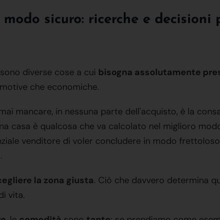
odo sicuro: ricerche e decisioni 
ono diverse cose a cui
bisogna assolutamente pres
a emotive che economiche.
ai mancare, in nessuna parte dell'acquisto, è la con
 una casa è qualcosa che va calcolato nel miglioro modo
tenziale venditore di voler concludere in modo frettolo
.
cegliere la zona giusta
. Ciò che davvero determina q
i vita.
ro
, le
comodità
sono
tante
: se prendiamo come esempi