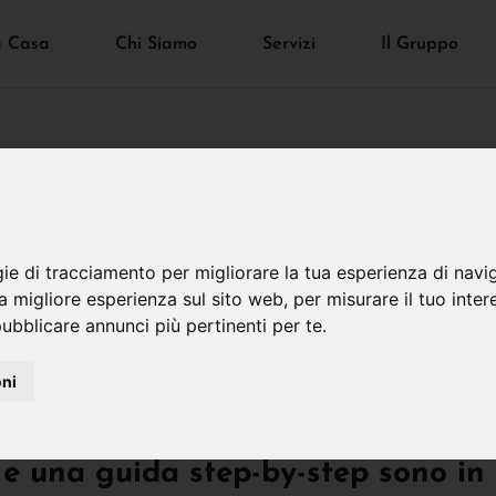
a Casa
Chi Siamo
Servizi
Il Gruppo
gie di tracciamento per migliorare la tua esperienza di navi
 In Modo Sicuro
na migliore esperienza sul sito web
,
per misurare il tuo inter
ubblicare annunci più pertinenti per te
.
oni
 come comprare casa in modo sicur
 e una guida step-by-step sono in 