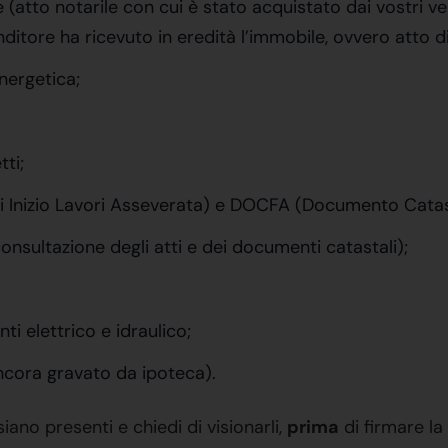
 (atto notarile con cui è stato acquistato dai vostri v
ditore ha ricevuto in eredità l’immobile, ovvero atto d
nergetica;
tti;
i Inizio Lavori Asseverata) e DOCFA (Documento Catas
onsultazione degli atti e dei documenti catastali);
ti elettrico e idraulico;
ncora gravato da ipoteca).
ano presenti e chiedi di visionarli,
prima
di firmare l