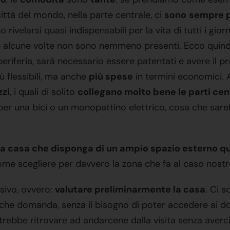
 città del mondo, nella parte centrale, ci
sono
sempre p
rivelarsi quasi indispensabili per la vita di tutti i gio
ove alcune volte non sono nemmeno presenti. Ecco quind
 periferia, sarà necessario essere patentati e avere il 
ù flessibili, ma anche
più spese
in termini economici. A
zi
, i quali di solito
collegano molto bene le parti cen
e per una bici o un monopattino elettrico, cosa che sare
na casa che disponga di un ampio spazio esterno qu
me scegliere per davvero la zona che fa al caso nostro
sivo, ovvero:
valutare preliminarmente la casa
. Ci s
he domanda, senza il bisogno di poter accedere ai do
otrebbe ritrovare ad andarcene dalla visita senza averci