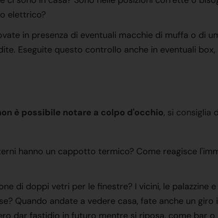
e ci sono in casa? Sono nelle posizioni corrette o bisog
ro elettrico?
 trovate in presenza di eventuali macchie di muffa o di 
ite. Eseguite questo controllo anche in eventuali box, s
non è possibile notare a colpo d'occhio
, si consiglia
sterni hanno un cappotto termico? Come reagisce l'immo
pone di doppi vetri per le finestre? I vicini, le palazzine
ziose? Quando andate a vedere casa, fate anche un giro i
ero dar fastidio in futuro mentre si riposa, come bar o