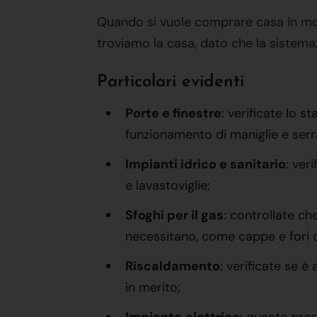
Quando si vuole comprare casa in modo
troviamo la casa, dato che la sistemaz
Particolari evidenti
Porte e finestre
: verificate lo s
funzionamento di maniglie e serrat
Impianti idrico e sanitario
: ver
e lavastoviglie;
Sfoghi per il gas
: controllate che
necessitano, come cappe e fori d
Riscaldamento
: verificate se è
in merito;