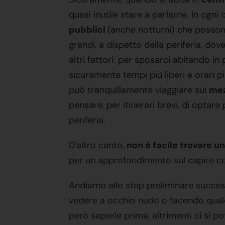
quasi inutile stare a parlarne. In ogni
pubblici
(anche notturni) che possono 
grandi, a dispetto della periferia, d
altri fattori: per sposarci abitando in
sicuramente tempi più liberi e orari pi
può tranquillamente viaggiare sui
mez
pensare, per itinerari brevi, di optar
periferia.
D'altro canto,
non è facile trovare u
per un approfondimento sul capire co
Andiamo allo step preliminare succes
vedere a occhio nudo o facendo qualc
però saperle prima, altrimenti ci si p