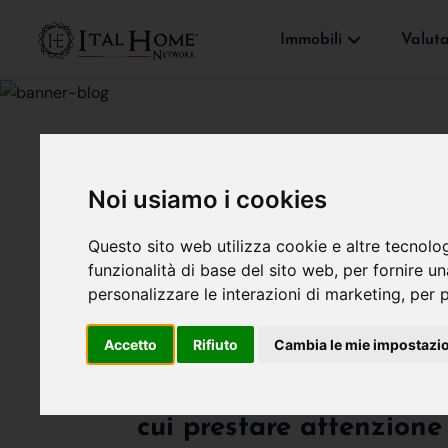
Immobili
Valut
Noi usiamo i cookies
MERCATO IMMOBILIARE
Questo sito web utilizza cookie e altre tecnolo
Comprare Casa
funzionalità di base del sito web
,
per fornire u
personalizzare le interazioni di marketing
,
per p
Ital Home Bergamo
18 giugno
Accetto
Rifiuto
Cambia le mie impostazi
Stai cercando di capire
cui prestare attenzione