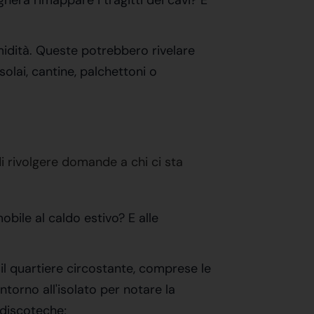
nerà rimappare i tragitti dei cavi? E
umidità. Queste potrebbero rivelare
olai, cantine, palchettoni o
 di rivolgere domande a chi ci sta
bile al caldo estivo? E alle
 e il quartiere circostante, comprese le
ntorno all'isolato per notare la
 discoteche;