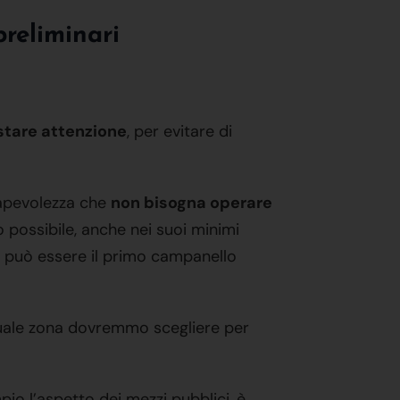
preliminari
tare attenzione
, per evitare di
sapevolezza che
non bisogna operare
 possibile, anche nei suoi minimi
so può essere il primo campanello
uale zona dovremmo scegliere per
o l’aspetto dei mezzi pubblici, è